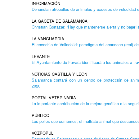
INFORMACIÓN
Denuncian atropellos de animales y excesos de velocidad e
LA GACETA DE SALAMANCA
Christian Gortázar: “Hay que mantenerse alerta y no bajar la
LA VANGUARDIA
El cocodrilo de Valladolid: paradigma del abandono (real) d
LEVANTE
El Ayuntamiento de Favara identificará a los animales a tr
NOTICIAS CASTILLA Y LEÓN
Salamanca contará con un centro de protección de anim
2020
PORTAL VETERINARIA
La importante contribución de la mejora genética a la segur
PÚBLICO
Los pollos que comemos, el maltrato animal que descono
VOZPOPULI
Detectado en Salamanca un caso de fiebre de Crimea Congo