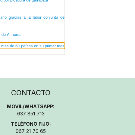
ario gracias a la labor conjunta de
 de Almería
za más de 60 países en su primer mes
CONTACTO
MÓVIL/WHATSAPP:
637 851 713
TELÉFONO FIJO:
967 21 70 65