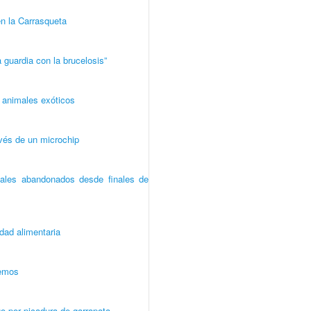
n la Carrasqueta
 guardia con la brucelosis”
e animales exóticos
avés de un microchip
ales abandonados desde finales de
idad alimentaria
cemos
 por picadura de garrapata