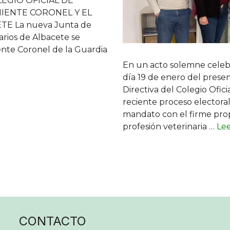
LEGIO OFICIAL DE
NIENTE CORONEL Y EL
TE La nueva Junta de
narios de Albacete se
ente Coronel de la Guardia
En un acto solemne celebr
día 19 de enero del prese
Directiva del Colegio Ofici
reciente proceso electora
mandato con el firme pro
profesión veterinaria …
Le
CONTACTO