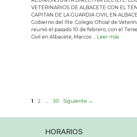
REUNION JUNTA DIRECTIVA DEL ILTE. CO
VETERINARIOS DE ALBACETE CON EL TE
CAPITAN DE LA GUARDIA CIVIL EN ALBACE
Gobierno del Ilte. Colegio Oficial de Veteri
reunió el pasado 10 de febrero, con el Teni
Civil en Albacete, Marcos …
Leer más
Página
Página
Página
1
2
…
30
Siguiente
→
HORARIOS