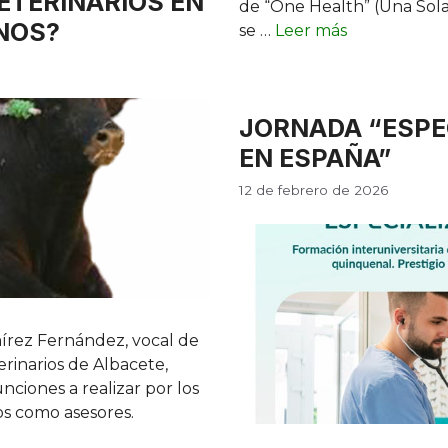
ETERINARIOS EN
de “One Health” (Una Sola 
NOS?
se …
Leer más
JORNADA “ESPE
EN ESPAÑA”
12 de febrero de 2026
mírez Fernández, vocal de
erinarios de Albacete,
nciones a realizar por los
os como asesores.