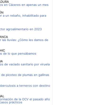
ADURA
gatos en Cáceres en apenas un mes
ÓN
r a un rebaño, inhabilitado para
ctor agroalimentario en 2023
MANCA
r las lluvias: ¿Cómo les damos de
HIC
ás de lo que pensábamos
IA
os de vaciado sanitario por viruela
o de picoteo de plumas en gallinas
tuberculosis a terneros con destino
IAL
 formación de la OCV el pasado año
 casos prácticos