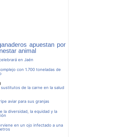
 ganaderos apuestan por
enestar animal
 celebrará en Jaén
 complejo con 1.700 toneladas de
o
H
sustitutos de la carne en la salud
ipe aviar para sus granjas
 la diversidad, la equidad y la
sión
erviene en un ojo infectado a una
etros