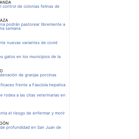
RANDA
l control de colonias felinas de
BAZA
rina podrán pastorear libremente a
una semana
ante nuevas variantes de covid
os gatos en los municipios de la
IO
rdenación de granjas porcinas
ficaces frente a Fasciola hepatica
e rodea a las citas veterinarias en
nta el riesgo de enfermar y morir
AGÓN
 de profundidad en San Juan de