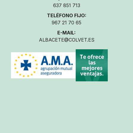
637 851 713
TELÉFONO FIJO:
967 21 70 65
E-MAIL:
ALBACETE@COLVET.ES