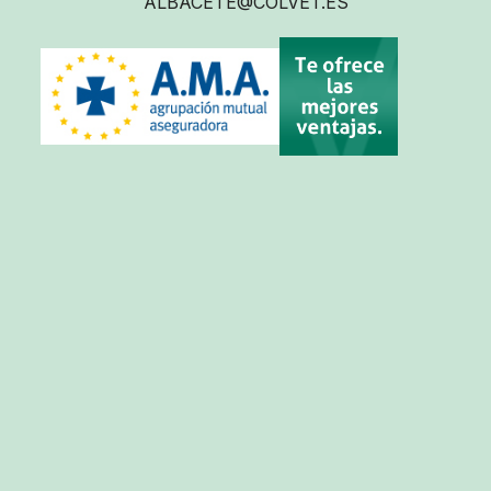
ALBACETE@COLVET.ES