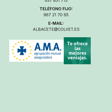
637 851 713
TELÉFONO FIJO:
967 21 70 65
E-MAIL:
ALBACETE@COLVET.ES