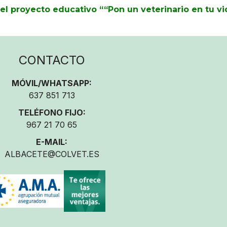
l proyecto educativo ““Pon un veterinario en tu vid
CONTACTO
MÓVIL/WHATSAPP:
637 851 713
TELÉFONO FIJO:
967 21 70 65
E-MAIL:
ALBACETE@COLVET.ES