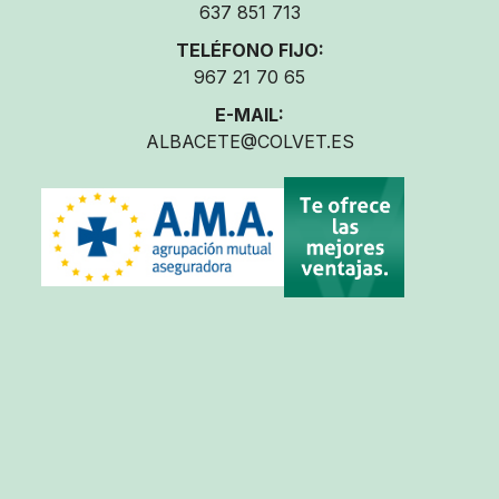
637 851 713
TELÉFONO FIJO:
967 21 70 65
E-MAIL:
ALBACETE@COLVET.ES