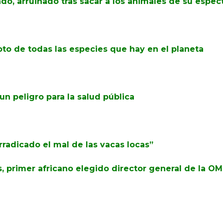
do, arruinado tras sacar a los animales de su espec
oto de todas las especies que hay en el planeta
n peligro para la salud pública
radicado el mal de las vacas locas”
 primer africano elegido director general de la O