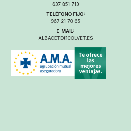
637 851 713
TELÉFONO FIJO:
967 21 70 65
E-MAIL:
ALBACETE@COLVET.ES