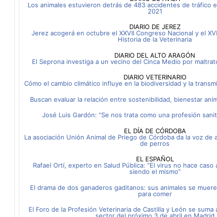
Los animales estuvieron detrás de 483 accidentes de tráfico e
2021
DIARIO DE JEREZ
Jerez acogerá en octubre el XXVII Congreso Nacional y el XVI
Historia de la Veterinaria
DIARIO DEL ALTO ARAGÓN
El Seprona investiga a un vecino del Cinca Medio por maltra
DIARIO VETERINARIO
Cómo el cambio climático influye en la biodiversidad y la tran
Buscan evaluar la relación entre sostenibilidad, bienestar ani
José Luis Gardón: “Se nos trata como una profesión sani
EL DÍA DE CÓRDOBA
La asociación Unión Animal de Priego de Córdoba da la voz de 
de perros
EL ESPAÑOL
Rafael Ortí, experto en Salud Pública: “El virus no hace caso a
siendo el mismo”
El drama de dos ganaderos gaditanos: sus animales se mueren
para comer
El Foro de la Profesión Veterinaria de Castilla y León se suma 
sector del próximo 3 de abril en Madrid