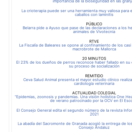
importancia de la bioseguridad en las granj
La crioterapia puede ser una herramienta muy valiosa para el
caballos con laminitis
PÚBLICO
Belarra pide a Ayuso que pase de las declaraciones a los he
animales de Vivotecnia
RTVE
La Fiscalía de Baleares se opone al confinamiento de los cas
macrobrote de Mallorca
20 MINUTOS
El 23% de los dueños de perros reconoce haber fallado en su 
su proceso de socialización
REMITIDO
Ceva Salud Animal presenta el mayor estudio clínico realiz
cardiología veterinaria
ACTUALIDAD COLEGIAL
“Epidemias, zoonosis y pandemias. Una visión holística One Hea
de verano patrocinado por la OCV en El Esco
El Consejo General edita el segundo número de la revista Info
2021
La abadía del Sacromonte de Granada acogió la entrega de los
Consejo Andaluz