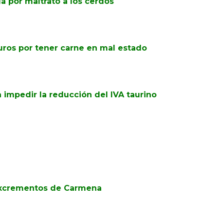
 por maltrato a los cerdos
uros por tener carne en mal estado
a impedir la reducción del IVA taurino
iexcrementos de Carmena