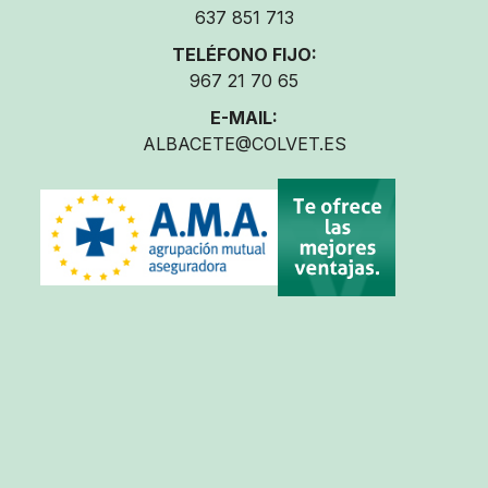
637 851 713
TELÉFONO FIJO:
967 21 70 65
E-MAIL:
ALBACETE@COLVET.ES